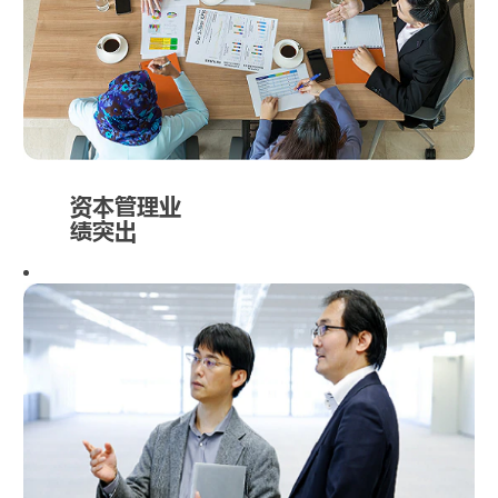
全球主要市场
稳健增长。
资本管理业
绩突出
丰树集团擅于
进行架构搭
建，筹资能力
突出，在私人
资本管理领域
享誉全球。丰
树的私人资本
管理团队拥有
丰富的资本管