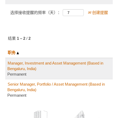
加强我们的投
资组合。
选择接收提醒的频率（天）：
创建提醒
结果
1 – 2
/
2
职务
Manager, Investment and Asset Management (Based in
Bengaluru, India)
Permanent
Senior Manager, Portfolio / Asset Management (Based in
Bengaluru, India)
Permanent