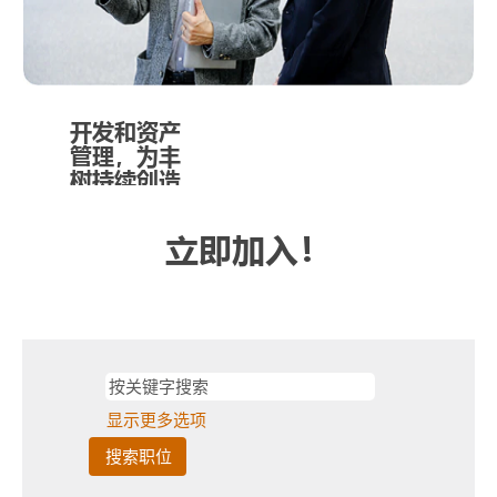
理经验，业绩
突出，专注于
持续挖掘机
会、拓展集团
的资本组合，
开发和资产
管理，为丰
助力集团稳健
树持续创造
发展。
价值
立即加入！
资产管理团队
通过积极主动
的租户管理，
帮助企业保持
高出租率。我
们一直寻求通
过加强资产管
显示更多选项
理能力提升物
业价值获取高
收益，以持续