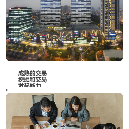
专业人士组
成，其中不乏
拥有CFA及
CPA证书的专
业人士。在加
入丰树之前，
许多团队成员
曾在大型金融
机构任职，并
取得了显著的
职业成就。他
成熟的交易
挖掘和交易
们的丰富经验
发起能力
可助力丰树的
私募基金和上
丰树在房地产
市资管平台不
价值链中寻
断拓展新的收
求、把握并落
入渠道。
实新的商业机
会，以确保在