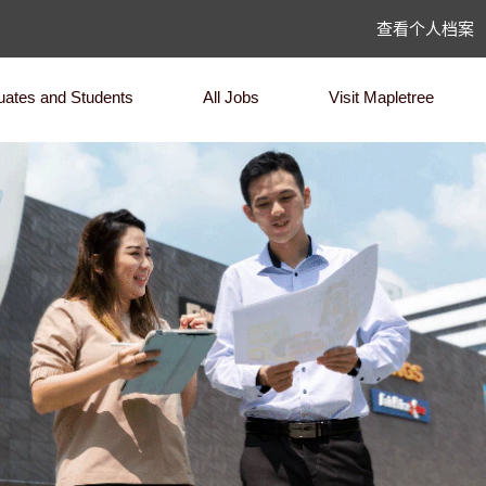
查看个人档案
uates and Students
All Jobs
Visit Mapletree