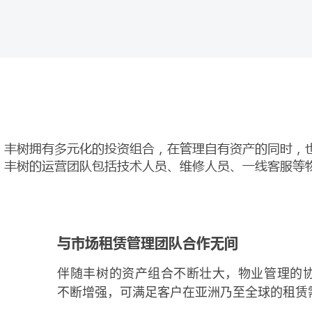
丰树拥有多元化的投资组合，在管理自有资产的同时，
丰树的运营团队包括技术人员、维修人员、一线客服等
物业管理行业的中坚力量
与市场租赁管理团队合作无间
重塑投资组合提升资产价值
开创客户体验新高度
物业管理业务是房地产业务的重要组成部分，
伴随丰树的资产组合不断壮大，物业管理的
不断积累物业管理经验，各团队紧密合作，寻
我们的客服团队以专业、友善的态度为顾客提
新加坡及全球各地提供优质的物业维护和管理
不断增强，可满足客户在亚洲乃至全球的租赁
业转化成高收益房地产的资产增值模式，以持
服务。他们热情、耐心地倾听并回复客户的问
我们的投资组合。
客户提供所需要的信息，并积极解决客户的需