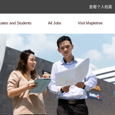
查看个人档案
uates and Students
All Jobs
Visit Mapletree