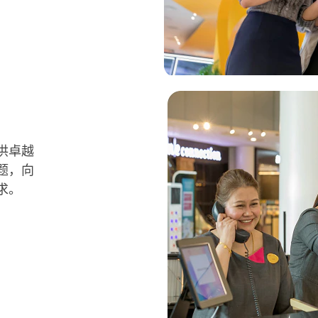
供卓越
题，向
求。