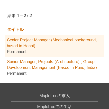
結果
1 – 2
/
2
タイトル
Senior Project Manager (Mechanical background,
based in Hanoi)
Permanent
Senior Manager, Projects (Architecture) , Group
Development Management (Based in Pune, India)
Permanent
Mapletreeの求人
Mapletreeでの生活