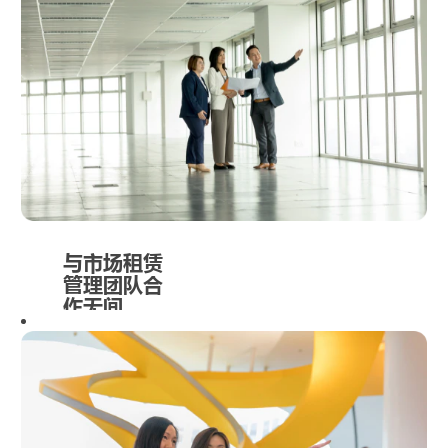
的重要组成部
分，丰树在新
加坡及全球各
地提供优质的
物业维护和管
理服务。
与市场租赁
管理团队合
作无间
伴随丰树的资
产组合不断壮
大，物业管理
的协同效应不