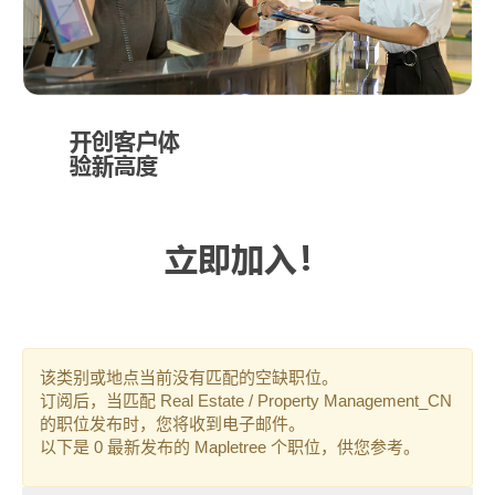
以持续加强我
们的投资组
合。
开创客户体
验新高度
我们的客服团
队以专业、友
立即加入！
善的态度为顾
客提供卓越服
务。他们热
情、耐心地倾
该类别或地点当前没有匹配的空缺职位。
听并回复客户
订阅后，当匹配 Real Estate / Property Management_CN
的问题，向客
的职位发布时，您将收到电子邮件。
以下是 0 最新发布的 Mapletree 个职位，供您参考。
户提供所需要
的信息，并积