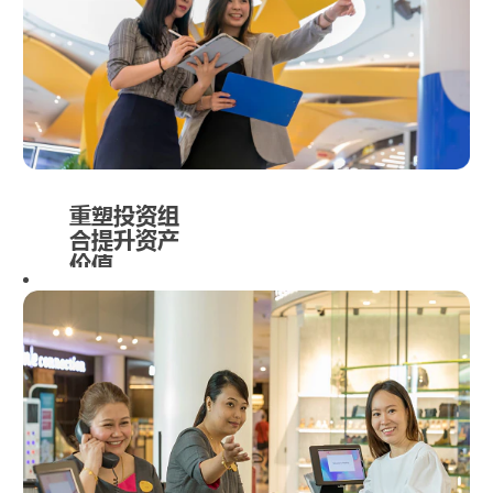
断增强，可满
足客户在亚洲
乃至全球的租
赁需求。
重塑投资组
合提升资产
价值
不断积累物业
管理经验，各
团队紧密合
作，寻求将物
业转化成高收
益房地产的资
产增值模式，