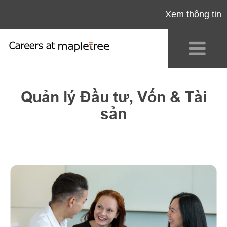
Xem thông tin
Investment,
Capital
Quản lý Đầu tư, Vốn & Tài
&
Asset
sản
Management_VN