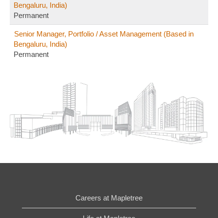
Bengaluru, India)
tài sản thành
Permanent
bất động sản
sinh lợi cao.
Senior Manager, Portfolio / Asset Management (Based in
Bengaluru, India)
Permanent
Careers at Mapletree